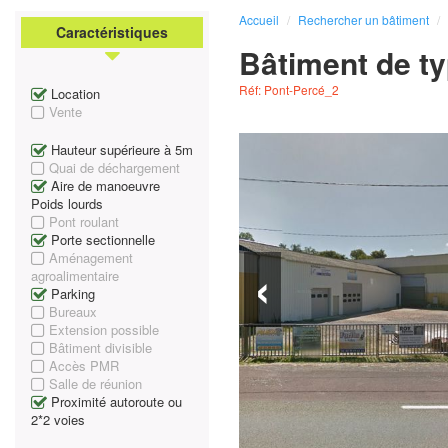
Accueil
Rechercher un bâtiment
Caractéristiques
Bâtiment de ty
Réf: Pont-Percé_2
Location
Vente
Hauteur supérieure à 5m
Quai de déchargement
Aire de manoeuvre
Poids lourds
Pont roulant
Porte sectionnelle
Aménagement
‹
agroalimentaire
Parking
Bureaux
Extension possible
Bâtiment divisible
Accès PMR
Salle de réunion
Proximité autoroute ou
2*2 voies