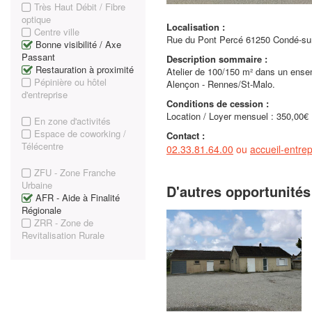
Très Haut Débit / Fibre
optique
Localisation :
Centre ville
Rue du Pont Percé 61250 Condé-sur
Bonne visibilité / Axe
Passant
Description sommaire :
Restauration à proximité
Atelier de 100/150 m² dans un ensembl
Pépinière ou hôtel
Alençon - Rennes/St-Malo.
d'entreprise
Conditions de cession :
Location / Loyer mensuel : 350,00€
En zone d'activités
Espace de coworking /
Contact :
Télécentre
02.33.81.64.00
ou
accueil-entr
ZFU - Zone Franche
Urbaine
D'autres opportunités
AFR - Aide à Finalité
Régionale
ZRR - Zone de
Revitalisation Rurale