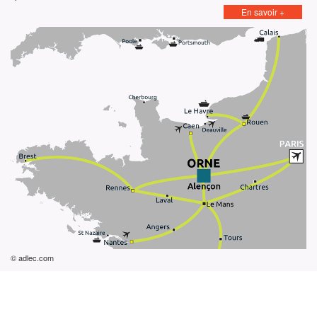
En savoir +
© adlec.com