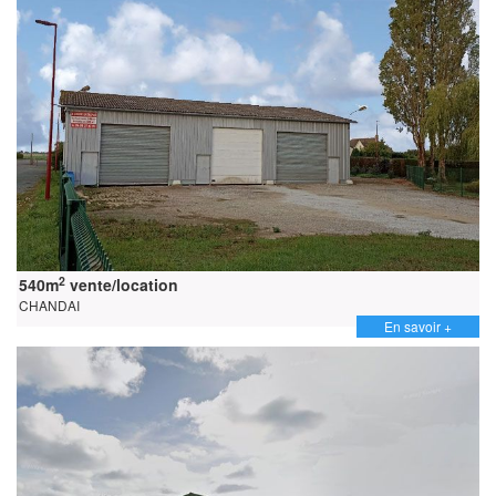
2
540m
vente/location
CHANDAI
En savoir +