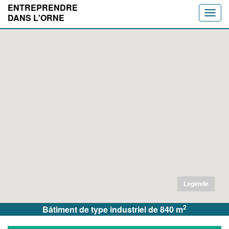
ENTREPRENDRE
Toggle
DANS L'ORNE
naviga
Légende
2
Bâtiment de type industriel de 840 m