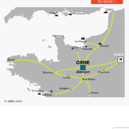
En savoir +
© adlec.com