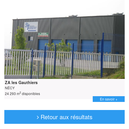
ZA les Gauthiers
NÉCY
2
24 293 m
disponibles
En savoir +
Retour aux résultats