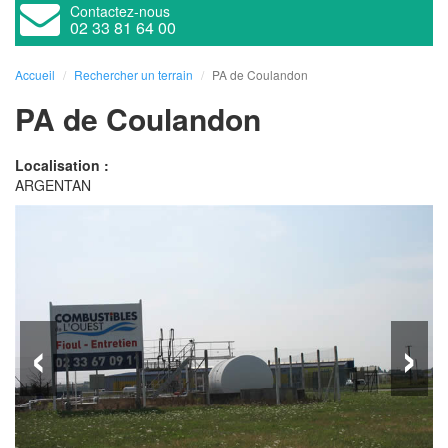
Contactez-nous
02 33 81 64 00
Accueil
Rechercher un terrain
PA de Coulandon
PA de Coulandon
Localisation :
ARGENTAN
‹
›