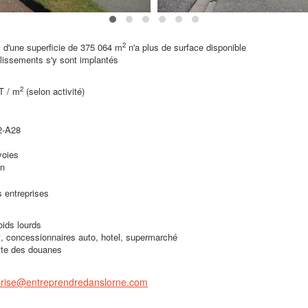
2
 d'une superficie de 375 064 m
n'a plus de surface disponible
lissements s'y sont implantés
2
HT / m
(selon activité)
2-A28
voies
n
 entreprises
oids lourds
t, concessionnaires auto, hotel, supermarché
tte des douanes
eprise@entreprendredanslorne.com