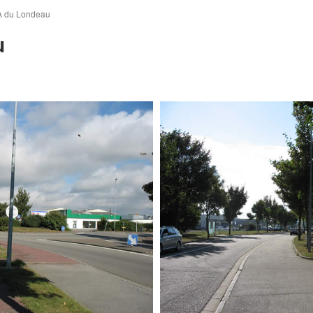
A du Londeau
u