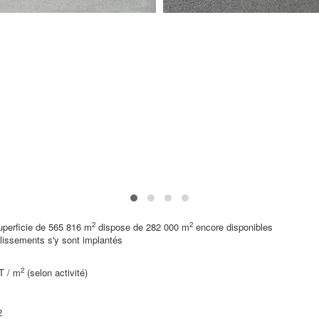
2
2
superficie de 565 816 m
dispose de 282 000 m
encore disponibles
lissements s'y sont implantés
2
HT / m
(selon activité)
2