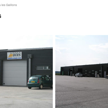
 les Gaillons
s