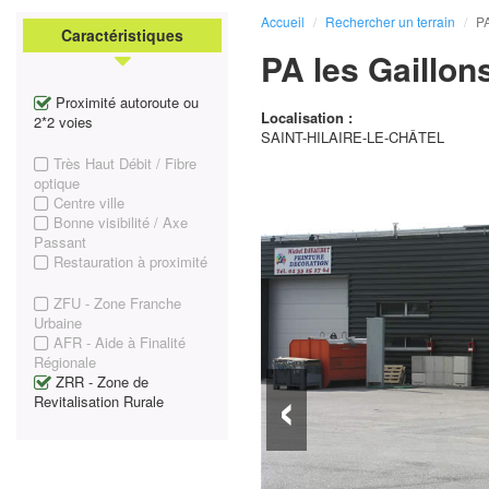
Accueil
Rechercher un terrain
PA
Caractéristiques
PA les Gaillon
Proximité autoroute ou
Localisation :
2*2 voies
SAINT-HILAIRE-LE-CHÂTEL
Très Haut Débit / Fibre
optique
Centre ville
Bonne visibilité / Axe
Passant
Restauration à proximité
ZFU - Zone Franche
Urbaine
AFR - Aide à Finalité
Régionale
‹
ZRR - Zone de
Revitalisation Rurale