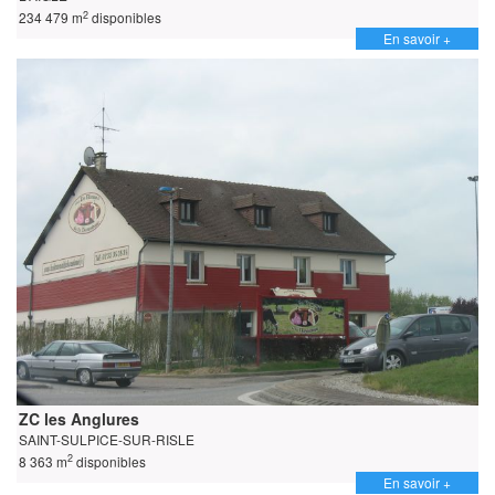
2
234 479 m
disponibles
En savoir +
ZC les Anglures
SAINT-SULPICE-SUR-RISLE
2
8 363 m
disponibles
En savoir +