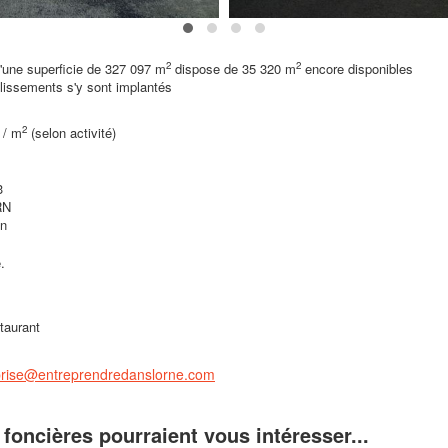
2
2
 d'une superficie de 327 097 m
dispose de 35 320 m
encore disponibles
lissements s'y sont implantés
2
 / m
(selon activité)
3
RN
n
.
taurant
eprise@entreprendredanslorne.com
foncières pourraient vous intéresser...