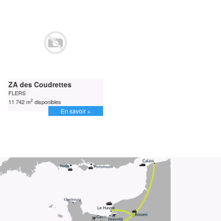
ZA des Coudrettes
FLERS
2
11 742 m
disponibles
En savoir +