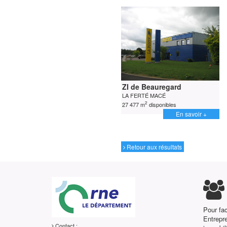
ZI de Beauregard
LA FERTÉ MACÉ
2
27 477 m
disponibles
En savoir +
Retour aux résultats
Pour fac
Entrepr
Contact :