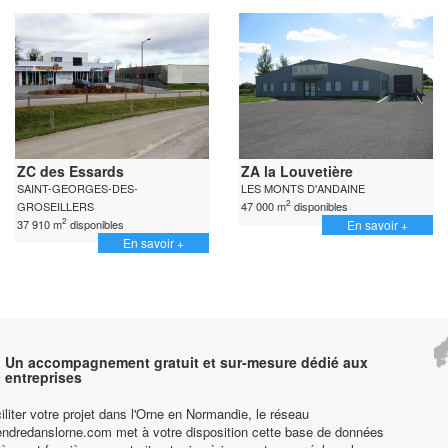
ZC des Essards
ZA la Louvetière
SAINT-GEORGES-DES-
LES MONTS D'ANDAINE
2
GROSEILLERS
47 000 m
disponibles
2
37 910 m
disponibles
En savoir +
En savoir +
Un accompagnement gratuit et sur-mesure dédié aux
entreprises
iliter votre projet dans l'Orne en Normandie, le réseau
endredanslorne.com met à votre disposition cette base de données