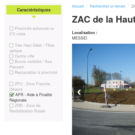
Accueil
Rechercher un terrain
Z
Caractéristiques
ZAC de la Hau
Proximité autoroute ou
Localisation :
2*2 voies
MESSEI
Très Haut Débit / Fibre
optique
Centre ville
Bonne visibilité / Axe
Passant
Restauration à proximité
‹
ZFU - Zone Franche
Urbaine
AFR - Aide à Finalité
Régionale
ZRR - Zone de
Revitalisation Rurale