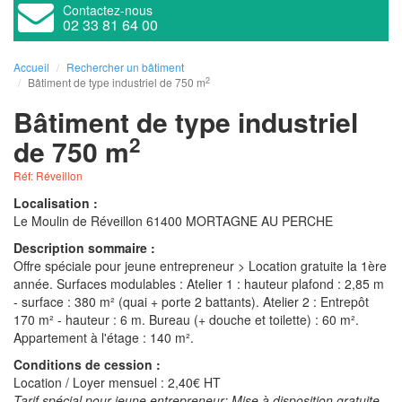
Contactez-nous
02 33 81 64 00
Accueil
Rechercher un bâtiment
2
Bâtiment de type industriel de 750 m
Bâtiment de type industriel
2
de 750 m
Réf: Réveillon
Localisation :
Le Moulin de Réveillon 61400 MORTAGNE AU PERCHE
Description sommaire :
Offre spéciale pour jeune entrepreneur > Location gratuite la 1ère
année. Surfaces modulables : Atelier 1 : hauteur plafond : 2,85 m
- surface : 380 m² (quai + porte 2 battants). Atelier 2 : Entrepôt
170 m² - hauteur : 6 m. Bureau (+ douche et toilette) : 60 m².
Appartement à l'étage : 140 m².
Conditions de cession :
Location / Loyer mensuel : 2,40€ HT
Tarif spécial pour jeune entrepreneur: Mise à disposition gratuite