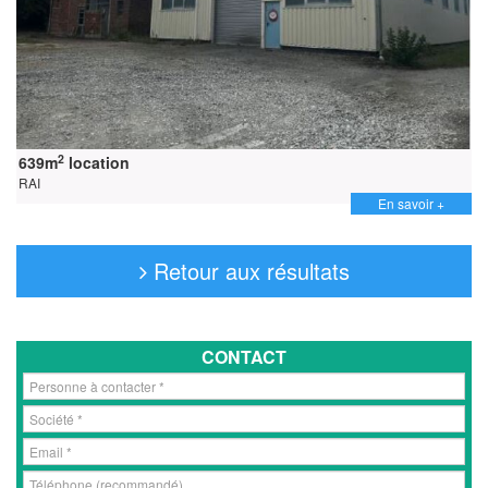
2
639m
location
RAI
En savoir +
Retour aux résultats
CONTACT