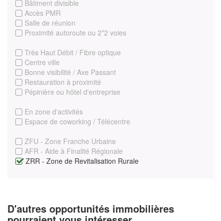
Bâtiment divisible
Accès PMR
Salle de réunion
Proximité autoroute ou 2*2 voies
Très Haut Débit / Fibre optique
Centre ville
Bonne visibilité / Axe Passant
Restauration à proximité
Pépinière ou hôtel d'entreprise
En zone d'activités
Espace de coworking / Télécentre
ZFU - Zone Franche Urbaine
AFR - Aide à Finalité Régionale
ZRR - Zone de Revitalisation Rurale
D'autres opportunités immobilières
pourraient vous intéresser...