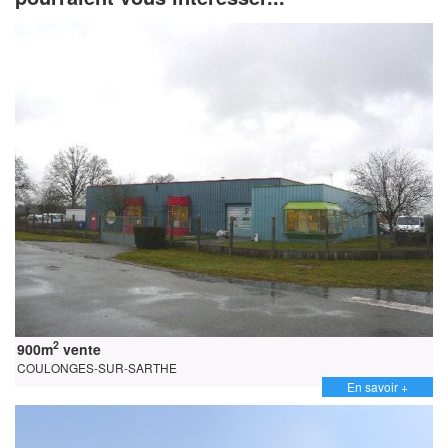
2
900m
vente
COULONGES-SUR-SARTHE
En savoir +